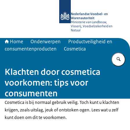
Naar de homepage van NVWA
Nederlandse Voedsel- en
Warenautoriteit
Ministerie van Landbouw,
Visserij, Voedselzekerheid en
Natuur
Home
Onderwerpen
Productveiligheid en
consumentenproducten
Cosmetica
Vu
Klachten door cosmetica
voorkomen: tips voor
consumenten
Cosmetica is bij normaal gebruik veilig. Toch kunt u klachten
krijgen, zoals uitslag, jeuk of ontstoken ogen. Lees wat u zelf
kunt doen om dit te voorkomen.