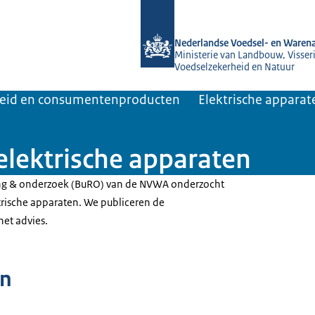
Naar de homepage van NVWA
Nederlandse Voedsel- en Warena
Ministerie van Landbouw, Visseri
Voedselzekerheid en Natuur
heid en consumentenproducten
Elektrische apparat
elektrische apparaten
ng & onderzoek (BuRO) van de NVWA onderzocht
trische apparaten. We publiceren de
het advies.
n