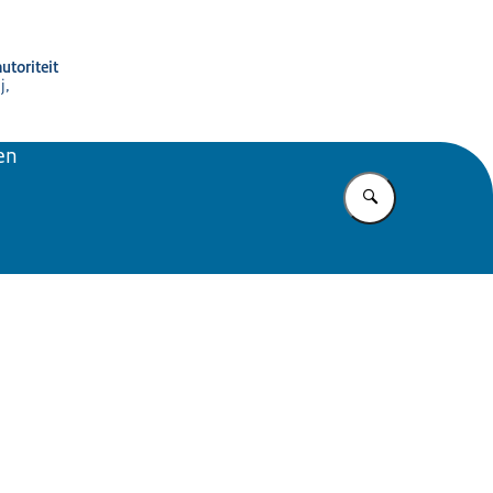
utoriteit
j,
en
Vul in wat u z