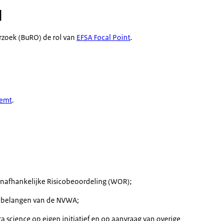
d
rzoek (BuRO) de rol van
EFSA Focal Point
.
eemt
.
Onafhankelijke Risicobeoordeling (WOR);
e belangen van de NVWA;
a science op eigen initiatief en op aanvraag van overige