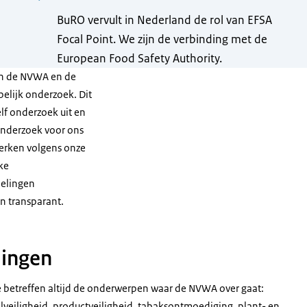
BuRO vervult in Nederland de rol van EFSA
Focal Point. We zijn de verbinding met de
European Food Safety Authority.
an de NVWA en de
elijk onderzoek. Dit
elf onderzoek uit en
onderzoek voor ons
erken volgens onze
ke
delingen
n transparant.
lingen
e betreffen altijd de onderwerpen waar de NVWA over gaat:
veiligheid, productveiligheid, tabaksontmoediging, plant- en