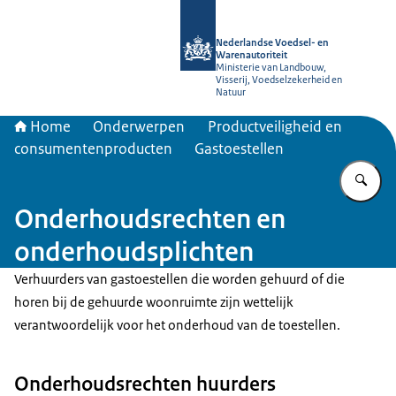
Naar de homepage van NVWA
Nederlandse Voedsel- en
Warenautoriteit
Ministerie van Landbouw,
Visserij, Voedselzekerheid en
Natuur
Home
Onderwerpen
Productveiligheid en
consumentenproducten
Gastoestellen
Vu
Onderhoudsrechten en
onderhoudsplichten
Verhuurders van gastoestellen die worden gehuurd of die
horen bij de gehuurde woonruimte zijn wettelijk
verantwoordelijk voor het onderhoud van de toestellen.
Onderhoudsrechten huurders