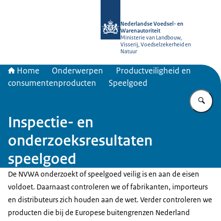
Naar de homepage van NVWA
Nederlandse Voedsel- en
Warenautoriteit
Ministerie van Landbouw,
Visserij, Voedselzekerheid en
Natuur
Home
Onderwerpen
Productveiligheid en
consumentenproducten
Speelgoed
Vu
Inspectie- en
onderzoeksresultaten
speelgoed
De NVWA onderzoekt of speelgoed veilig is en aan de eisen
voldoet. Daarnaast controleren we of fabrikanten, importeurs
en distributeurs zich houden aan de wet. Verder controleren we
producten die bij de Europese buitengrenzen Nederland