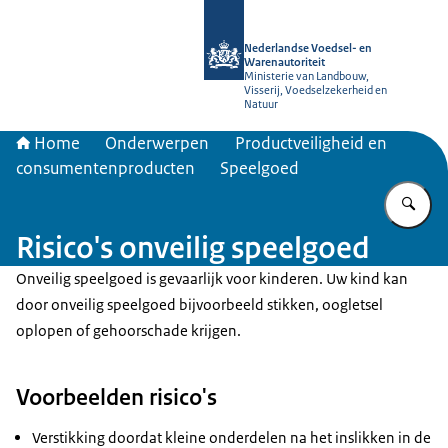
Naar de homepage van NVWA
Nederlandse Voedsel- en
Warenautoriteit
Ministerie van Landbouw,
Visserij, Voedselzekerheid en
Natuur
Home
Onderwerpen
Productveiligheid en
consumentenproducten
Speelgoed
Vu
Risico's onveilig speelgoed
Onveilig speelgoed is gevaarlijk voor kinderen. Uw kind kan
door onveilig speelgoed bijvoorbeeld stikken, oogletsel
oplopen of gehoorschade krijgen.
Voorbeelden risico's
Verstikking doordat kleine onderdelen na het inslikken in de