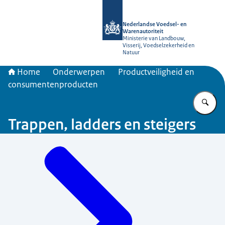
Naar de homepage van NVWA
Nederlandse Voedsel- en
Warenautoriteit
Ministerie van Landbouw,
Visserij, Voedselzekerheid en
Natuur
Home
Onderwerpen
Productveiligheid en
consumentenproducten
Vu
Trappen, ladders en steigers
Menu