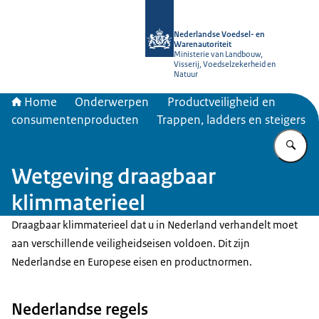
Naar de homepage van NVWA
Nederlandse Voedsel- en
Warenautoriteit
Ministerie van Landbouw,
Visserij, Voedselzekerheid en
Natuur
Home
Onderwerpen
Productveiligheid en
consumentenproducten
Trappen, ladders en steigers
Vu
Wetgeving draagbaar
klimmaterieel
Draagbaar klimmaterieel dat u in Nederland verhandelt moet
aan verschillende veiligheidseisen voldoen. Dit zijn
Nederlandse en Europese eisen en productnormen.
Nederlandse regels