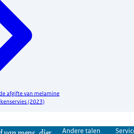
de afgifte van melamine
ukenservies (2023)
d van mens, dier
Andere talen
Servic