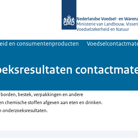
Naar de homepage van NVWA
Nederlandse Voedsel- en Warena
Ministerie van Landbouw, Visseri
Voedselzekerheid en Natuur
heid en consumentenproducten
Voedselcontactmate
oeksresultaten contactmate
borden, bestek, verpakkingen en andere
n chemische stoffen afgeven aan eten en drinken.
en onderzoeksresultaten.