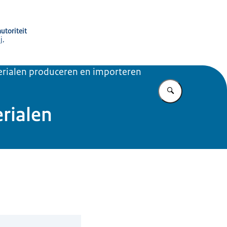
utoriteit
j,
rialen produceren en importeren
Vul in wat u z
rialen