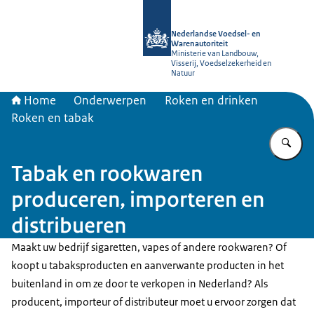
Naar de homepage van NVWA
Nederlandse Voedsel- en
Warenautoriteit
Ministerie van Landbouw,
Visserij, Voedselzekerheid en
Natuur
Home
Onderwerpen
Roken en drinken
Roken en tabak
Vu
Tabak en rookwaren
produceren, importeren en
distribueren
Maakt uw bedrijf sigaretten, vapes of andere rookwaren? Of
koopt u tabaksproducten en aanverwante producten in het
buitenland in om ze door te verkopen in Nederland? Als
producent, importeur of distributeur moet u ervoor zorgen dat