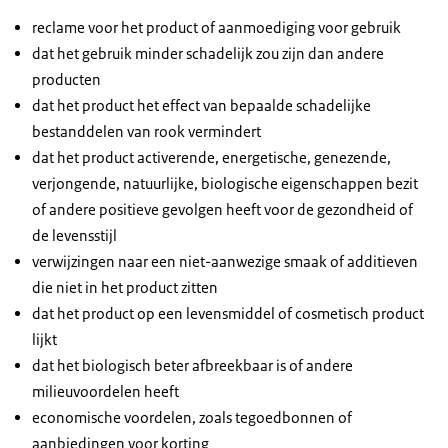
oppervlakken van het doosje en beslaat 30% van dat
hieronder).
reclame voor het product of aanmoediging voor gebruik
oppervlak. Bij voorkeur staat de waarschuwing ook
dat het gebruik minder schadelijk zou zijn dan andere
op het flesje zelf.
producten
Wordt het flesje met e-liquid zonder doosje
dat het product het effect van bepaalde schadelijke
(buitenverpakking) aangeboden? Dan moet de
bestanddelen van rook vermindert
waarschuwing op het flesje staan. Ook hier geldt dat
dat het product activerende, energetische, genezende,
de waarschuwing twee keer moet worden
verjongende, natuurlijke, biologische eigenschappen bezit
aangebracht op het flesje en 30% van dat oppervlak
of andere positieve gevolgen heeft voor de gezondheid of
beslaat.
de levensstijl
Bij een blisterverpakking staat de waarschuwing op
verwijzingen naar een niet-aanwezige smaak of additieven
de blisterkaart: aan beide zijden van de kaart. De
die niet in het product zitten
waarschuwing beslaat 30% van het oppervlak.
dat het product op een levensmiddel of cosmetisch product
lijkt
dat het biologisch beter afbreekbaar is of andere
milieuvoordelen heeft
economische voordelen, zoals tegoedbonnen of
aanbiedingen voor korting