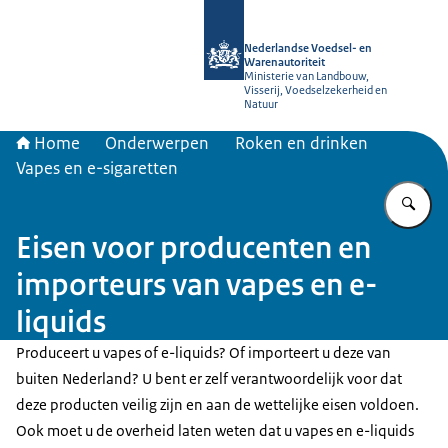
Naar de homepage van NVWA
Nederlandse Voedsel- en
Warenautoriteit
Ministerie van Landbouw,
Visserij, Voedselzekerheid en
Natuur
Home
Onderwerpen
Roken en drinken
Vapes en e-sigaretten
Vu
Eisen voor producenten en
importeurs van vapes en e-
liquids
Produceert u vapes of e-liquids? Of importeert u deze van
buiten Nederland? U bent er zelf verantwoordelijk voor dat
deze producten veilig zijn en aan de wettelijke eisen voldoen.
Ook moet u de overheid laten weten dat u vapes en e-liquids