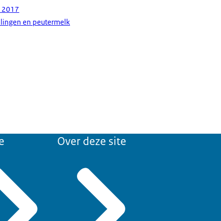
e 2017
elingen en peutermelk
e
Over deze site