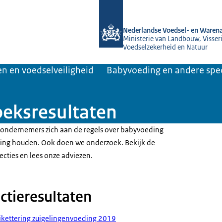
Naar de homepage van NVWA
Nederlandse Voedsel- en Warena
Ministerie van Landbouw, Visseri
Voedselzekerheid en Natuur
n en voedselveiligheid
Babyvoeding en andere spec
oeksresultaten
 ondernemers zich aan de regels over babyvoeding
ding houden. Ook doen we onderzoek. Bekijk de
ecties en lees onze adviezen.
ctieresultaten
tikettering zuigelingenvoeding 2019