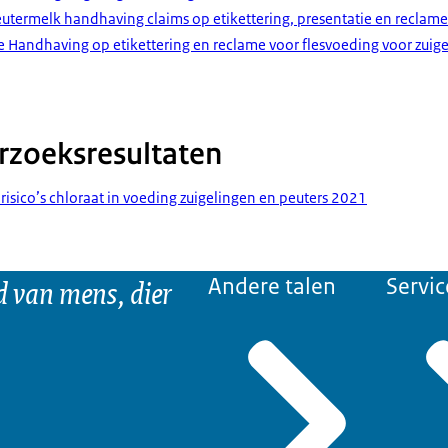
eutermelk handhaving claims op etikettering, presentatie en reclam
 Handhaving op etikettering en reclame voor flesvoeding voor zuig
rzoeksresultaten
risico’s chloraat in voeding zuigelingen en peuters 2021
d van mens, dier
Andere talen
Servic