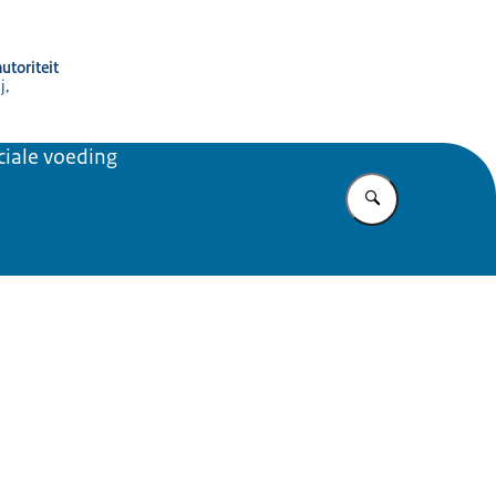
utoriteit
j,
iale voeding
Vul in wat u z