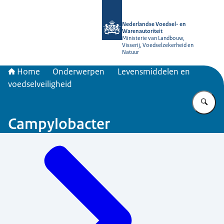
Naar de homepage van NVWA
Nederlandse Voedsel- en
Warenautoriteit
Ministerie van Landbouw,
Visserij, Voedselzekerheid en
Natuur
Home
Onderwerpen
Levensmiddelen en
voedselveiligheid
Vu
Campylobacter
Menu