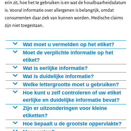
erin zit, hoe het te gebruiken is en wat de houdbaarheidsdatum
is. Vooral informatie over allergenen is belangrijk, omdat
consumenten daar ziek van kunnen worden. Medische claims
zijn niet toegestaan.
Wat moet u vermelden op het etiket?
U moet de volgende zaken op het etiket vermelden,
Moet de verplichte informatie op het
indien van toepassing (in woord of in getal):
etiket?
U moet de verplichte informatie op de verpakking
Wat is eerlijke informatie?
de naam van het levensmiddel
vermelden of op het etiket. Dit etiket mag niet
Eerlijke informatie wil zeggen dat de informatie op het
Wat is duidelijke informatie?
de lijst van ingrediënten
gemakkelijk te verwijderen zijn.
etiket een goed beeld geeft van het levensmiddel en
Duidelijke informatie betekent onder andere het
Welke lettergrootte moet u gebruiken?
of er allergenen in het product zitten
Vergroot afbeelding Appendix
dat het niet misleidend is.
volgende:
Hoe kunt u zelf controleren of uw etiket
de kwantitatieve ingrediëntendeclaratie (KWID)
eerlijke en duidelijke informatie bevat?
netto hoeveelheid
U mag bijvoorbeeld niet vermelden dat een
duidelijk zichtbare plek
Zelf controleren of u het goed doet? Beantwoord dan
Zijn er uitzonderingen voor kleine
houdbaarheidsdatum
levensmiddel bijzondere kenmerken heeft, terwijl
voldoende afstand tussen letters en regels
de volgende vragen:
etiketten?
bijzondere bewaarvoorschriften en/of
andere soortgelijke producten die ook hebben. Zo is de
goed leesbaar lettertype
Er zijn uitzonderingen voor kleine etiketten. Bepaal aan
Hoe bepaalt u de grootste oppervlakte?
gebruiksvoorwaarden
term vetvrij voor lolly's niet toegestaan omdat geen
voldoende contrast tussen tekst en achtergrond
Geeft het etiket een juist beeld van het
de hand van de grootste oppervlakte van de