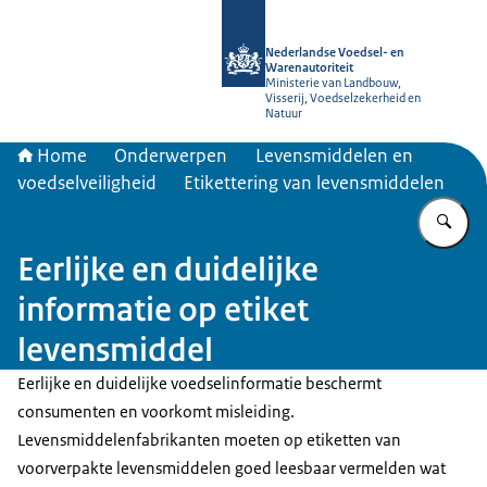
Naar de homepage van NVWA
Nederlandse Voedsel- en
Warenautoriteit
Ministerie van Landbouw,
Visserij, Voedselzekerheid en
Natuur
Home
Onderwerpen
Levensmiddelen en
voedselveiligheid
Etikettering van levensmiddelen
Vu
Eerlijke en duidelijke
informatie op etiket
levensmiddel
Eerlijke en duidelijke voedselinformatie beschermt
consumenten en voorkomt misleiding.
Levensmiddelenfabrikanten moeten op etiketten van
voorverpakte levensmiddelen goed leesbaar vermelden wat