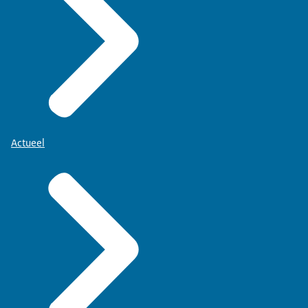
Claimsverordening (EG) Nr. 1924/2006
.
Alle verplichte items moeten worden
Actueel
Kleiner dan
vermeld, maar deze mogen in een
2
80 cm
minimale lettergrootte van 0,9 mm (x-
hoogte, in plaats van 1,2 mm).