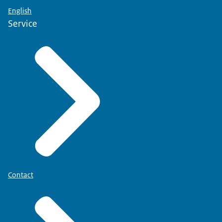
verplicht, tenzij een voedings- of
English
gezondheidsclaim wordt gemaakt
Service
conform de
Kleiner dan
2
25 cm
Contact