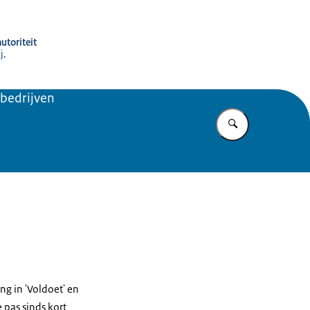
utoriteit
j,
ebedrijven
Vul in wat u z
ng in 'Voldoet' en
 pas sinds kort