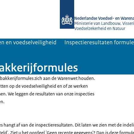
Naar de homepage van NVWA
Nederlandse Voedsel- en Warena
Ministerie van Landbouw, Visseri
Voedselzekerheid en Natuur
n en voedselveiligheid
Inspectieresultaten formul
bakkerijformules
 bakkerijformules zich aan de Warenwet houden.
tten op de voedselveiligheid en of ze werken
men. We leggen de resultaten van onze inspecties
en.
 hangt af van de inspectieresultaten. Dit laten we zien met de indeli
eld'. Ziet u het oordeel 'Geen recente gegevens'? Dan is deze formule