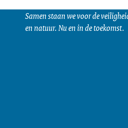
Juiste omgang
Aantal locat
Totaal aantal l
Samen staan we voor de veilighei
steekproef)
Allergeneninf
Steekproefgr
Maatregelen to
en natuur. Nu en in de toekomst.