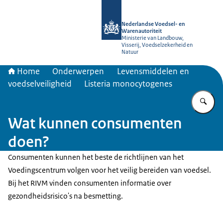
Naar de homepage van NVWA
Nederlandse Voedsel- en
Warenautoriteit
Ministerie van Landbouw,
Visserij, Voedselzekerheid en
Natuur
Home
Onderwerpen
Levensmiddelen en
voedselveiligheid
Listeria monocytogenes
Vu
Wat kunnen consumenten
doen?
Consumenten kunnen het beste de richtlijnen van het
Voedingscentrum volgen voor het veilig bereiden van voedsel.
Bij het RIVM vinden consumenten informatie over
gezondheidsrisico's na besmetting.