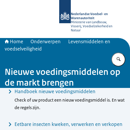
Naar de homepage van NVWA
Nederlandse Voedsel- en
Warenautoriteit
Ministerie van Landbouw,
Visserij, Voedselzekerheid en
Natuur
Home
Onderwerpen
Levensmiddelen en
voedselveiligheid
Vu
Nieuwe voedingsmiddelen op
de markt brengen
Menu
Handboek nieuwe voedingsmiddelen
Check of uw product een nieuw voedingsmiddel is. En wat
de regels zijn.
Eetbare insecten kweken, verwerken en verkopen