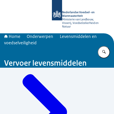
Naar de homepage van NVWA
Nederlandse Voedsel- en
Warenautoriteit
Ministerie van Landbouw,
Visserij, Voedselzekerheid en
Natuur
Home
Onderwerpen
Levensmiddelen en
voedselveiligheid
Vu
Vervoer levensmiddelen
Menu