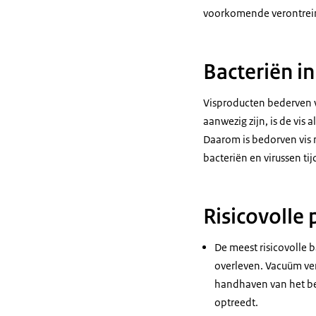
voorkomende verontreini
Bacteriën in
Visproducten bederven v
aanwezig zijn, is de vis
Daarom is bedorven vis 
bacteriën en virussen t
Risicovolle
De meest risicovolle b
overleven. Vacuüm verp
handhaven van het be
optreedt.