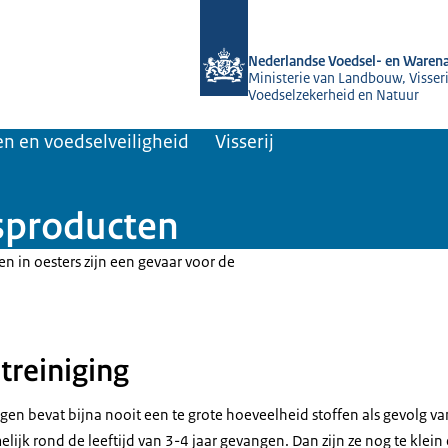
Naar de homepage van NVWA
Nederlandse Voedsel- en Warena
Ministerie van Landbouw, Visseri
Voedselzekerheid en Natuur
n en voedselveiligheid
Visserij
isproducten
sen in oesters zijn een gevaar voor de
treiniging
angen bevat bijna nooit een te grote hoeveelheid stoffen als gevolg v
ijk rond de leeftijd van 3-4 jaar gevangen. Dan zijn ze nog te klein