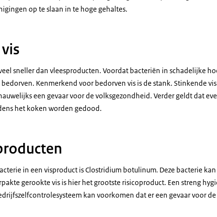
gingen op te slaan in te hoge gehaltes.
 vis
eel sneller dan vleesproducten. Voordat bacteriën in schadelijke h
 al bedorven. Kenmerkend voor bedorven vis is de stank. Stinkende vi
nauwelijks een gevaar voor de volksgezondheid. Verder geldt dat ev
ijdens het koken worden gedood.
 producten
acterie in een visproduct is Clostridium botulinum
.
Deze bacterie kan
akte gerookte vis is hier het grootste risicoproduct. Een streng hyg
drijfszelfcontrolesysteem kan voorkomen dat er een gevaar voor d