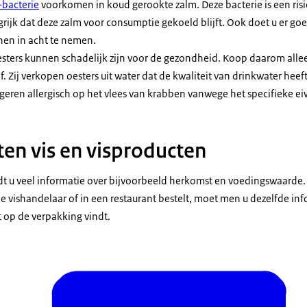
a-bacterie
voorkomen in koud gerookte zalm. Deze bacterie is een ris
grijk dat deze zalm voor consumptie gekoeld blijft. Ook doet u er go
en in acht te nemen.
esters kunnen schadelijk zijn voor de gezondheid. Koop daarom alle
 Zij verkopen oesters uit water dat de kwaliteit van drinkwater heeft
ren allergisch op het vlees van krabben vanwege het specifieke ei
eten vis en visproducten
dt u veel informatie over bijvoorbeeld herkomst en voedingswaarde.
j de vishandelaar of in een restaurant bestelt, moet men u dezelfde i
t op de verpakking vindt.