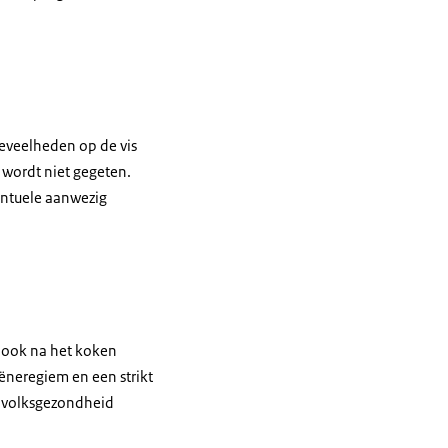
oeveelheden op de vis
s wordt niet gegeten.
entuele aanwezig
 ook na het koken
iëneregiem en een strikt
e volksgezondheid