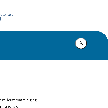
utoriteit
j,
Vul in wat u z
an milieuverontreiniging.
 en te jong om