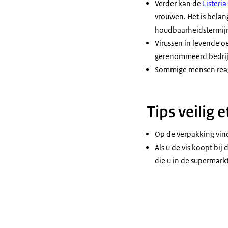
Verder kan de
Listeri
vrouwen. Het is belan
houdbaarheidstermijn
Virussen in levende o
gerenommeerd bedrijf.
Sommige mensen reage
Tips veilig 
Op de verpakking vin
Als u de vis koopt bi
die u in de supermark