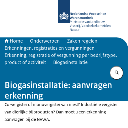
Naar de homepage van NVWA
Nederlandse Voedsel- en
Warenautoriteit
Ministerie van Landbouw,
Visserij, Voedselzekerheid en
Natuur
Home
Onderwerpen
Zaken regelen
Erkenningen, registraties en vergunningen
Erkenning, registratie of vergunning per bedrijfstype,
product of activiteit
Biogasinstallatie
Vu
Biogasinstallatie: aanvragen
erkenning
Co-vergister of monovergister van mest? Industriële vergister
van dierlijke bijproducten? Dan moet u een erkenning
aanvragen bij de NVWA.