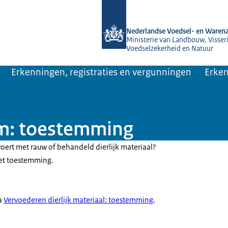
Naar de homepage van NVWA
Nederlandse Voedsel- en Warena
Ministerie van Landbouw, Visseri
Voedselzekerheid en Natuur
Erkenningen, registraties en vergunningen
Erken
m: toestemming
voert met rauw of behandeld dierlijk materiaal?
et toestemming.
na
Vervoederen dierlijk materiaal: toestemming
.