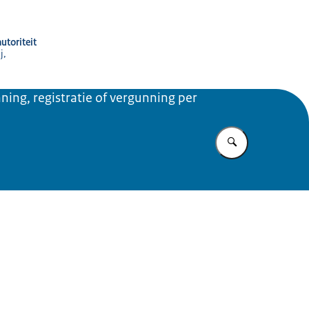
utoriteit
j,
ning, registratie of vergunning per
Vul in wat u z