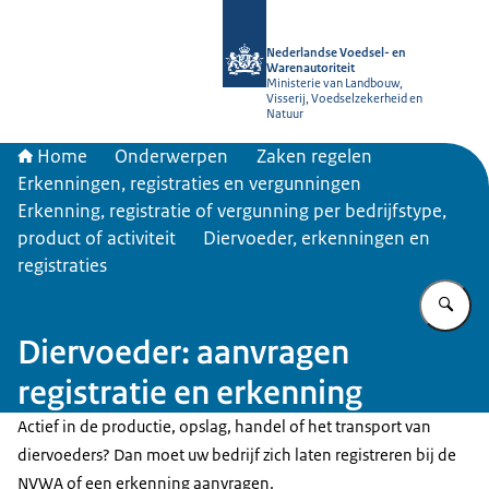
Naar de homepage van NVWA
Nederlandse Voedsel- en
Warenautoriteit
Ministerie van Landbouw,
Visserij, Voedselzekerheid en
Natuur
Home
Onderwerpen
Zaken regelen
Erkenningen, registraties en vergunningen
Erkenning, registratie of vergunning per bedrijfstype,
product of activiteit
Diervoeder, erkenningen en
registraties
Vu
Diervoeder: aanvragen
registratie en erkenning
Actief in de productie, opslag, handel of het transport van
diervoeders? Dan moet uw bedrijf zich laten registreren bij de
NVWA of een erkenning aanvragen.