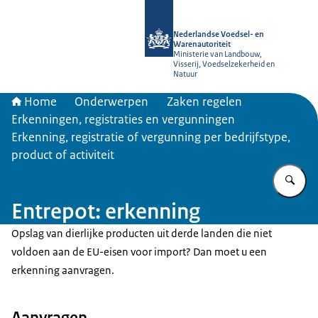
Naar de homepage van NVWA
Nederlandse Voedsel- en
Warenautoriteit
Ministerie van Landbouw,
Visserij, Voedselzekerheid en
Natuur
Home
Onderwerpen
Zaken regelen
Erkenningen, registraties en vergunningen
Erkenning, registratie of vergunning per bedrijfstype,
product of activiteit
Vu
Entrepot: erkenning
Opslag van dierlijke producten uit derde landen die niet
voldoen aan de EU-eisen voor import? Dan moet u een
erkenning aanvragen.
Aanvragen