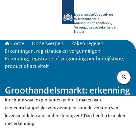
Naar de homepage van NVWA
Nederlandse Voedsel- en
Warenautoriteit
Ministerie van Landbouw,
Visserij, Voedselzekerheid en
Natuur
Home
Onderwerpen
Zaken regelen
Erkenningen, registraties en vergunningen
Erkenning, registratie of vergunning per bedrijfstype,
product of activiteit
Vu
Groothandelsmarkt: erkenning
Inrichting waar exploitanten gebruik maken van
gemeenschappelijke voorzieningen voor de verkoop van
levensmiddelen aan andere bedrijven? Dan heeft u te maken
met erkenning.