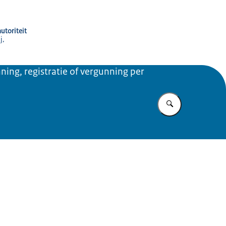
utoriteit
j,
ning, registratie of vergunning per
Vul in wat u z