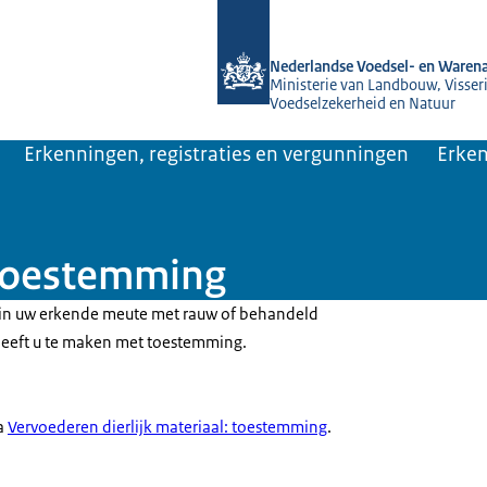
Naar de homepage van NVWA
Nederlandse Voedsel- en Warena
Ministerie van Landbouw, Visseri
Voedselzekerheid en Natuur
Erkenningen, registraties en vergunningen
Erken
toestemming
 in uw erkende meute met rauw of behandeld
 heeft u te maken met toestemming.
na
Vervoederen dierlijk materiaal: toestemming
.