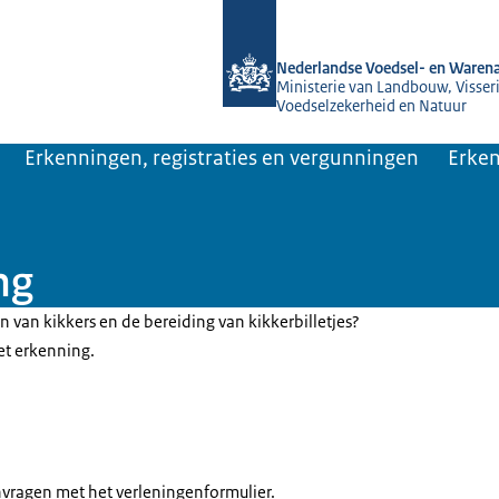
Naar de homepage van NVWA
Nederlandse Voedsel- en Warena
Ministerie van Landbouw, Visseri
Voedselzekerheid en Natuur
Erkenningen, registraties en vergunningen
Erken
ng
n van kikkers en de bereiding van kikkerbilletjes?
et erkenning.
vragen met het verleningenformulier.