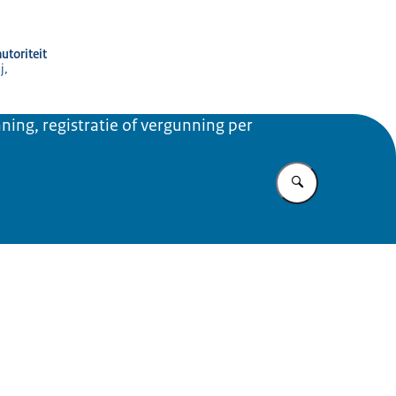
utoriteit
j,
ning, registratie of vergunning per
Vul in wat u z