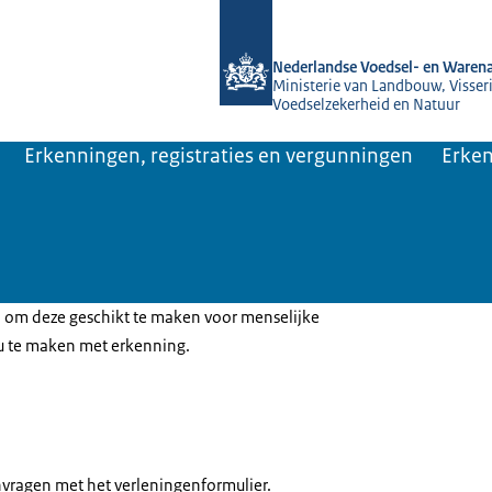
Naar de homepage van NVWA
Nederlandse Voedsel- en Warena
Ministerie van Landbouw, Visseri
Voedselzekerheid en Natuur
Erkenningen, registraties en vergunningen
Erken
om deze geschikt te maken voor menselijke
u te maken met erkenning.
vragen met het verleningenformulier.