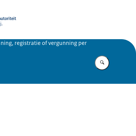
utoriteit
j,
ning, registratie of vergunning per
Vul in wat u z