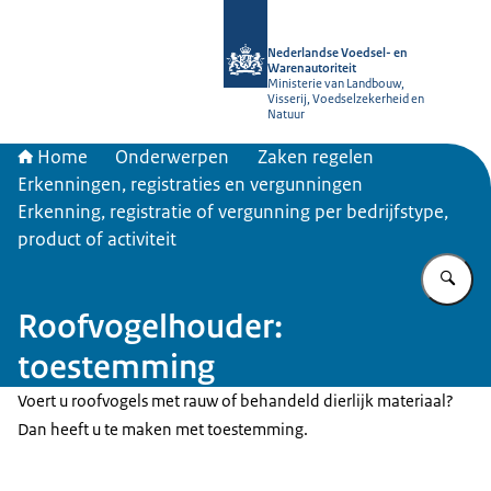
Naar de homepage van NVWA
Nederlandse Voedsel- en
Warenautoriteit
Ministerie van Landbouw,
Visserij, Voedselzekerheid en
Natuur
Home
Onderwerpen
Zaken regelen
Erkenningen, registraties en vergunningen
Erkenning, registratie of vergunning per bedrijfstype,
product of activiteit
Vu
Roofvogelhouder:
toestemming
Voert u roofvogels met rauw of behandeld dierlijk materiaal?
Dan heeft u te maken met toestemming.