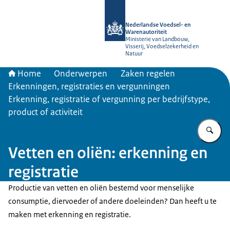
Naar de homepage van NVWA
Nederlandse Voedsel- en
Warenautoriteit
Ministerie van Landbouw,
Visserij, Voedselzekerheid en
Natuur
Home
Onderwerpen
Zaken regelen
Erkenningen, registraties en vergunningen
Erkenning, registratie of vergunning per bedrijfstype,
product of activiteit
Vu
Vetten en oliën: erkenning en
registratie
Productie van vetten en oliën bestemd voor menselijke
consumptie, diervoeder of andere doeleinden? Dan heeft u te
maken met erkenning en registratie.