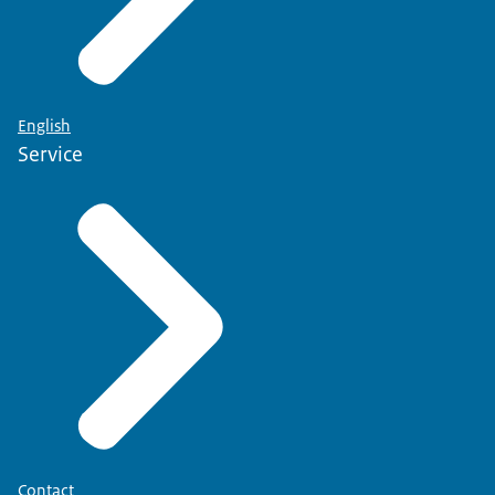
Bent u ondernemer?
Bekijk hoe u Q-organismen meldt
.
English
Service
Contact