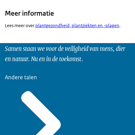
Meer informatie
Lees meer over
plantgezondheid, plantziekten en -plagen
.
Samen staan we voor de veiligheid van mens, dier
en natuur. Nu en in de toekomst.
Andere talen
Meld plantenziekte of -plaag
Meld handel in invasieve planten