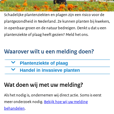
Schadelijke plantenziekten en plagen zijn een risico voor de
plantgezondheid in Nederland. Ze kunnen planten bij kwekers,
in openbaar groen en de natuur bedreigen. Denkt u dat u een
plantenziekte of plaag heeft gezien? Meld het ons.
Waarover wilt u een melding doen?
Plantenziekte of plaag
Heeft u bijvoorbeeld een Aziatische boktor gezien? Of
Handel in invasieve planten
een niet-Europese schorskever? Of een schadelijk
Heeft u gezien dat
invasieve planten
te koop worden
plantenvirus zoals een Q-organisme? Meld het ons.
Wat doen wij met uw melding?
aangeboden? Doe dan een melding.
Als het nodig is, ondernemen wij direct actie. Soms is eerst
meer onderzoek nodig.
Bekijk hoe wij uw melding
behandelen
.