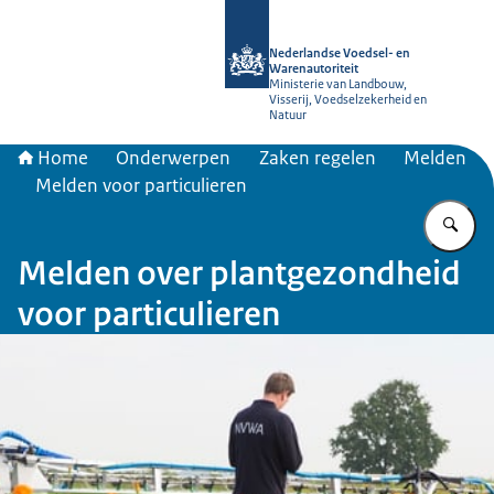
Naar de homepage van NVWA
Nederlandse Voedsel- en
Warenautoriteit
Ministerie van Landbouw,
Visserij, Voedselzekerheid en
Natuur
Home
Onderwerpen
Zaken regelen
Melden
Melden voor particulieren
Vu
Melden over plantgezondheid
voor particulieren