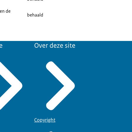
 en de
behaald
e
Over deze site
Copyright