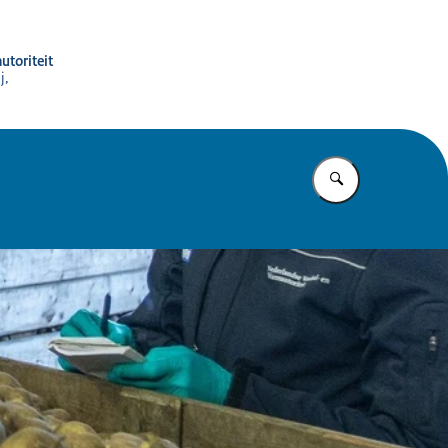
utoriteit
j,
Vul in wat u z