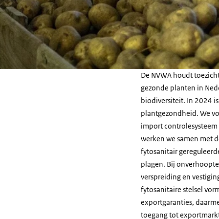
De NVWA houdt toezicht
gezonde planten in Ned
biodiversiteit. In 2024 
plantgezondheid. We voe
import controlesysteem 
werken we samen met de
fytosanitair gereguleer
plagen. Bij onverhoopte
verspreiding en vestigi
fytosanitaire stelsel vo
exportgaranties, daarme
toegang tot exportmark