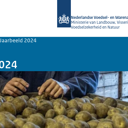
Naar de homepage van NVWA
Nederlandse Voedsel- en Warena
Ministerie van Landbouw, Visseri
Voedselzekerheid en Natuur
Jaarbeeld 2024
2024