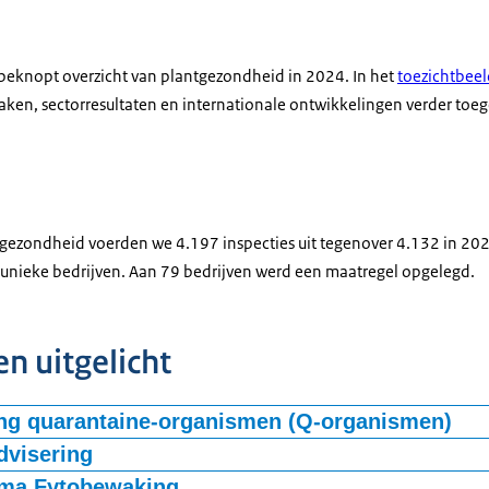
 beknopt overzicht van plantgezondheid in 2024. In het
toezichtbee
aken, sectorresultaten en internationale ontwikkelingen verder toeg
gezondheid voerden we 4.197 inspecties uit tegenover 4.132 in 202
 unieke bedrijven. Aan 79 bedrijven werd een maatregel opgelegd.
 uitgelicht
ing quarantaine-organismen (Q-organismen)
ganismen zijn bestrijdingsplichtige plantenziekten en -plagen. We 
dvisering
tbraken van quarantaine-organismen. Opvallen waren de eerste von
er een stevige inhoudelijke advisering aan de EU Commissie en Lidst
ma Fytobewaking