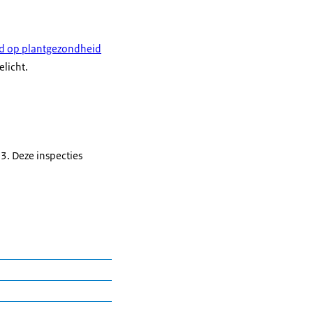
ld op plantgezondheid
elicht.
3. Deze inspecties
bestreden een aantal
dsten van de
aten geleverd bij