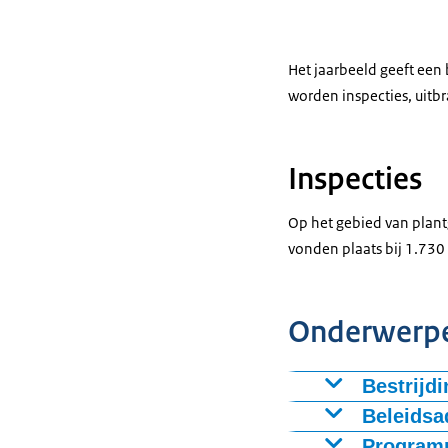
Het jaarbeeld geeft een
worden inspecties, uitbr
Inspecties
Op het gebied van plant
vonden plaats bij 1.730
Onderwerpen
Bestrijd
Quarantaine-or
Beleidsa
vondsten en ui
Ook in 2024 is 
Program