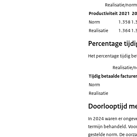
Realisatie/norm 
Productiviteit
2021
2
Norm
1.358
1.
Realisatie
1.364
1.
Percentage tijdi
Het percentage tijdig be
Realisatie/n
Tijdig betaalde facture
Norm
Realisatie
Doorlooptijd me
In 2024 waren er ongeve
termijn behandeld. Voo
gestelde norm. De oorz