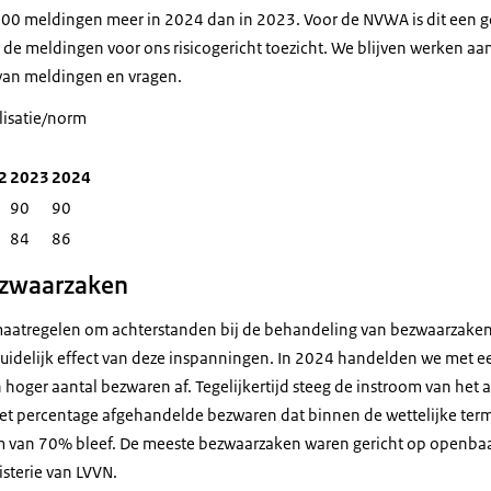
.000 meldingen meer in 2024 dan in 2023. Voor de NVWA is dit een 
de meldingen voor ons risicogericht toezicht. We blijven werken aan
van meldingen en vragen.
lisatie/norm
2
2023
2024
90
90
84
86
ezwaarzaken
atregelen om achterstanden bij de behandeling van bezwaarzaken 
idelijk effect van deze inspanningen. In 2024 handelden we met ee
 hoger aantal bezwaren af. Tegelijkertijd steeg de instroom van het
et percentage afgehandelde bezwaren dat binnen de wettelijke term
m van 70% bleef. De meeste bezwaarzaken waren gericht op openba
sterie van LVVN.