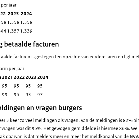
per jaar
022
2023
2024
358
1.358
1.358
344
1.357
1.339
g betaalde facturen
taalde facturen is gestegen ten opzichte van eerdere jaren en ligt 
orm per jaar
n
2021
2022
2023
2024
95
95
95
95
99
95
93
97
ldingen en vragen burgers
er 3 keer zo veel meldingen als vragen. Van de meldingen is 82% b
r vragen was dit 95%. Het gewogen gemiddelde is hiermee 86%. We 
aak daarvan is dat melders meer en meer het meldkanaal van de NVW