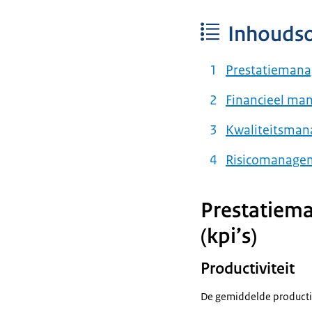
Inhouds
Prestatiemanag
Financieel m
Kwaliteitsma
Risicomanage
Prestatiema
(kpi’s)
Productiviteit
De gemiddelde productivi