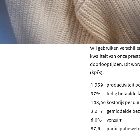
Wij gebruiken verschille
kwaliteit van onze presta
doorlooptijden. Dit wor
(kpi's).
1.339
productiviteit p
97%
tijdig betaalde 
148,66
kostprijs per uu
3.217
gemiddelde bezet
6,0%
verzuim
87,6
participatiewet