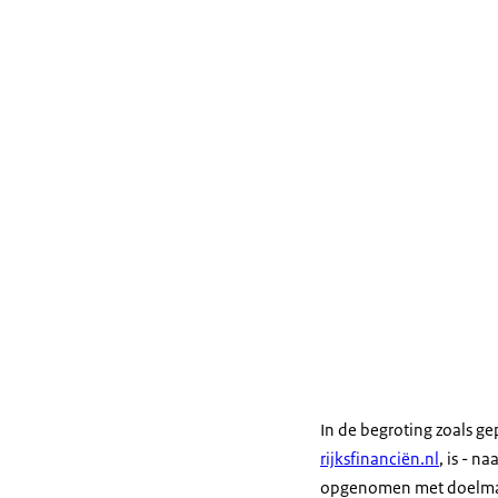
In de begroting zoals g
rijksfinanciën.nl
, is - n
opgenomen met doelmat