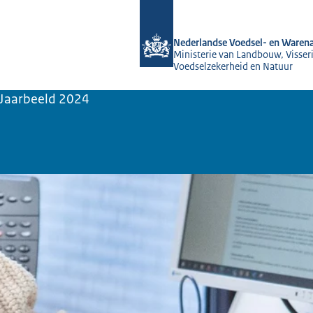
Naar de homepage van NVWA
Nederlandse Voedsel- en Warena
Ministerie van Landbouw, Visseri
Voedselzekerheid en Natuur
Jaarbeeld 2024