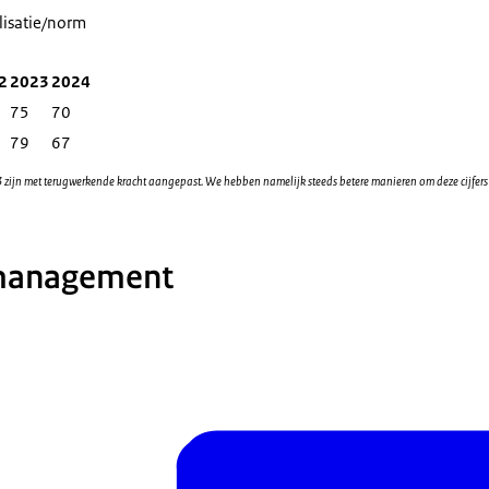
lisatie/norm
2
2023
2024
75
70
79
67
ijn met terugwerkende kracht aangepast. We hebben namelijk steeds betere manieren om deze cijfers in
 management