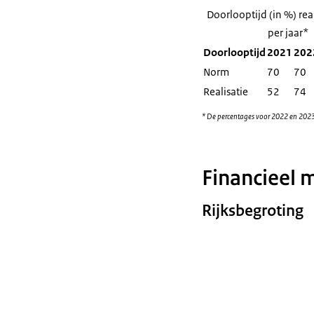
Doorlooptijd (in %) rea
per jaar*
Doorlooptijd
2021
202
Norm
70
70
Realisatie
52
74
* De percentages voor 2022 en 2023 z
Financieel
Rijksbegroting