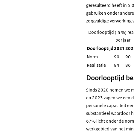
geresulteerd heeft in 5
gebruiken onder andere 
zorgvuldige verwerking 
Doorlooptijd (in %) rea
per jaar
Doorlooptijd
2021
202
Norm
90
90
Realisatie
84
86
Doorlooptijd b
Sinds 2020 nemen we ma
en 2023 zagen we een du
personele capaciteit een
substantieel waardoor h
67% licht onder de nor
werkgebied van het mini