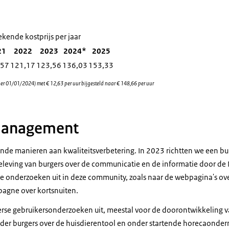
kende kostprijs per jaar
21
2022
2023
2024*
2025
,57
121,17
123,56
136,03
153,33
 (per 01/01/2024) met € 12,63 per uur bijgesteld naar € 148,66 per uur
management
ende manieren aan kwaliteitsverbetering. In 2023 richtten we een
e beleving van burgers over de communicatie en de informatie door 
e onderzoeken uit in deze community, zoals naar de webpagina's ove
pagne over kortsnuiten.
rse gebruikersonderzoeken uit, meestal voor de doorontwikkeling v
er burgers over de huisdierentool en onder startende horecaonder