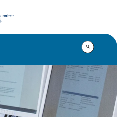
utoriteit
j,
Vul in wat u z