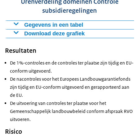
Urenverdeling domeinen Controle
subsidieregelingen
Gegevens in een tabel
Download deze grafiek
Domein
Percentage
Cross compliance
19,75%
Figuur als PNG
Resultaten
Grondgebonden subsidieregelingen
52,48%
Download CSV-bestand
Niet grondgebonden subsidieregelingen
27,77%
De 1%-controles en de controles ter plaatse zijn tijdig en EU-
conform uitgevoerd.
De nacontroles voor het Europees Landbouwgarantiefonds
zijn tijdig en EU-conform uitgevoerd en gerapporteerd aan
de EU.
De uitvoering van controles ter plaatse voor het
Gemeenschappelijk landbouwbeleid conform afspraak RVO
uitvoeren.
Risico