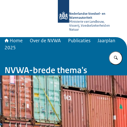
Naar de homepage van NVWA
Nederlandse Voedsel- en
Warenautoriteit
Ministerie van Landbouw,
Visserij, Voedselzekerheid en
Natuur
Home
Over de NVWA
Publicaties
Jaarplan
2025
Vu
NVWA-brede thema's
Beeld: © Nienke Elenbaas