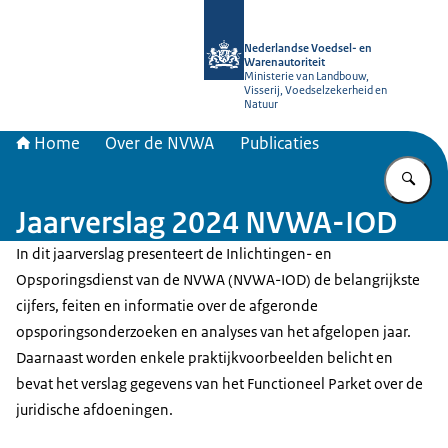
Naar de homepage van NVWA
Nederlandse Voedsel- en
Warenautoriteit
Ministerie van Landbouw,
Visserij, Voedselzekerheid en
Natuur
Home
Over de NVWA
Publicaties
Vu
Jaarverslag 2024 NVWA-IOD
In dit jaarverslag presenteert de Inlichtingen- en
Opsporingsdienst van de NVWA (NVWA-IOD) de belangrijkste
cijfers, feiten en informatie over de afgeronde
opsporingsonderzoeken en analyses van het afgelopen jaar.
Daarnaast worden enkele praktijkvoorbeelden belicht en
bevat het verslag gegevens van het Functioneel Parket over de
juridische afdoeningen.