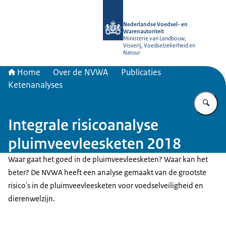
Naar de homepage van NVWA
Nederlandse Voedsel- en
Warenautoriteit
Ministerie van Landbouw,
Visserij, Voedselzekerheid en
Natuur
Home
Over de NVWA
Publicaties
Ketenanalyses
Vu
Integrale risicoanalyse
pluimveevleesketen 2018
Waar gaat het goed in de pluimveevleesketen? Waar kan het
beter? De NVWA heeft een analyse gemaakt van de grootste
risico's in de pluimveevleesketen voor voedselveiligheid en
dierenwelzijn.