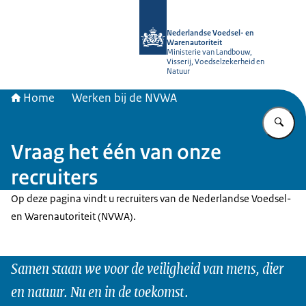
Naar de homepage van NVWA
Nederlandse Voedsel- en
Warenautoriteit
Ministerie van Landbouw,
Visserij, Voedselzekerheid en
Natuur
Home
Werken bij de NVWA
Vu
Vraag het één van onze
recruiters
Op deze pagina vindt u recruiters van de Nederlandse Voedsel-
en Warenautoriteit (NVWA).
Samen staan we voor de veiligheid van mens, dier
en natuur. Nu en in de toekomst.