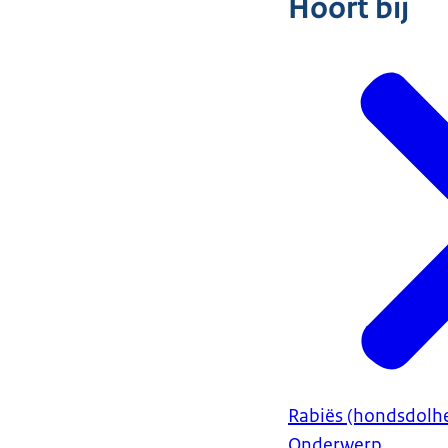
Hoort bij
Rabiës (hondsdolh
Onderwerp