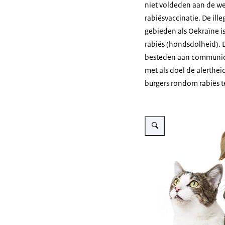
niet voldeden aan de wet
rabiësvaccinatie. De ill
gebieden als Oekraïne is
rabiës (hondsdolheid).
besteden aan communicat
met als doel de alerthe
burgers rondom rabiës t
Vergroot afbeelding Hond e