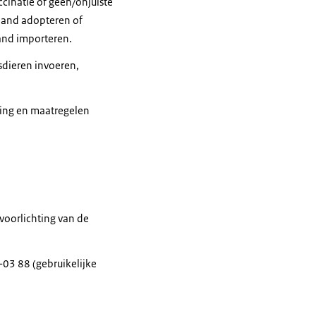
ccinatie of geen/onjuiste
nland adopteren of
land importeren.
sdieren invoeren,
ving en maatregelen
voorlichting van de
03 88 (gebruikelijke