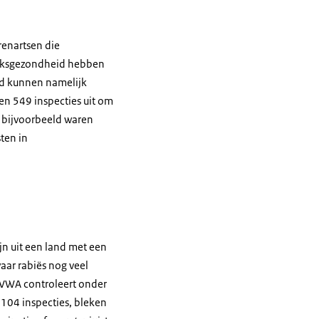
renartsen die
volksgezondheid hebben
nd kunnen namelijk
den 549 inspecties uit om
n bijvoorbeeld waren
ten in
n uit een land met een
aar rabiës nog veel
NVWA controleert onder
104 inspecties, bleken