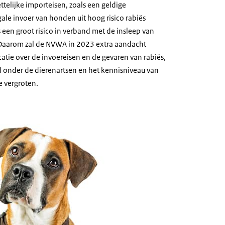
telijke importeisen, zoals een geldige
egale invoer van honden uit hoog risico rabiës
 een groot risico in verband met de insleep van
 Daarom zal de NVWA in 2023 extra aandacht
ie over de invoereisen en de gevaren van rabiës,
id onder de dierenartsen en het kennisniveau van
e vergroten.
n kat