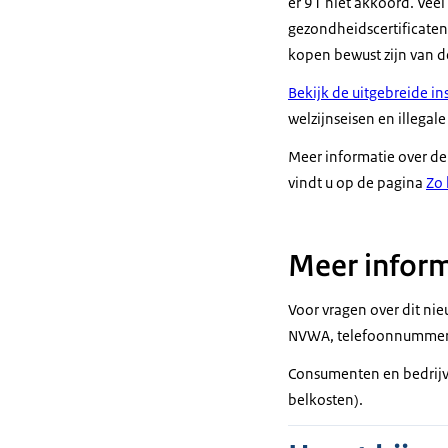
er 91 niet akkoord. Veel
gezondheidscertificaten.
kopen bewust zijn van de
Bekijk de uitgebreide i
welzijnseisen en illega
Meer informatie over de
vindt u op de pagina
Zo 
Meer inform
Voor vragen over dit ni
NVWA, telefoonnummer 
Consumenten en bedrij
belkosten).