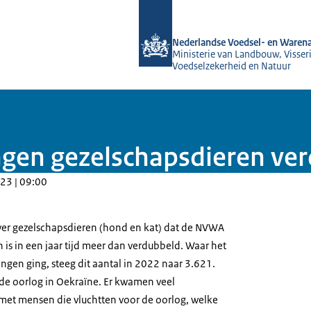
Naar de homepage van NVWA
Nederlandse Voedsel- en Warena
Ministerie van Landbouw, Visseri
Voedselzekerheid en Natuur
gen gezelschapsdieren ve
23 | 09:00
ver gezelschapsdieren (hond en kat) dat de NVWA
is in een jaar tijd meer dan verdubbeld. Waar het
gen ging, steeg dit aantal in 2022 naar 3.621.
 de oorlog in Oekraïne. Er kwamen veel
met mensen die vluchtten voor de oorlog, welke