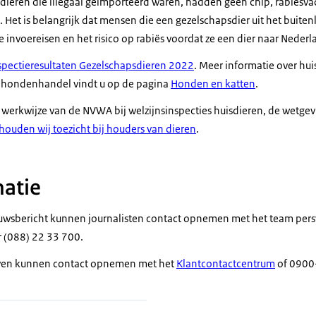
 dieren die illegaal geïmporteerd waren, hadden geen chip, rabiësva
 Het is belangrijk dat mensen die een gezelschapsdier uit het buite
 invoereisen en het risico op rabiës voordat ze een dier naar Neder
nspectieresultaten Gezelschapsdieren 2022
. Meer informatie over hui
le hondenhandel vindt u op de pagina
Honden en katten
.
 werkwijze van de NVWA bij welzijnsinspecties huisdieren, de wetge
houden wij toezicht bij houders van dieren
.
atie
euwsbericht kunnen journalisten contact opnemen met het team pers
(088) 22 33 700.
ven kunnen contact opnemen met het
Klantcontactcentrum
of 0900-