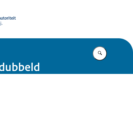
utoriteit
j,
Vul in wat u z
rdubbeld