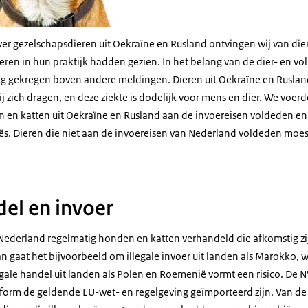
r gezelschapsdieren uit Oekraïne en Rusland ontvingen wij van die
en in hun praktijk hadden gezien. In het belang van de dier- en 
g gekregen boven andere meldingen. Dieren uit Oekraïne en Rusla
ij zich dragen, en deze ziekte is dodelijk voor mens en dier. We voer
n en katten uit Oekraïne en Rusland aan de invoereisen voldeden e
ës. Dieren die niet aan de invoereisen van Nederland voldeden moes
del en invoer
Nederland regelmatig honden en katten verhandeld die afkomstig zij
an gaat het bijvoorbeeld om illegale invoer uit landen als Marokko, w
gale handel uit landen als Polen en Roemenië vormt een risico. De 
form de geldende EU-wet- en regelgeving geïmporteerd zijn. Van de 