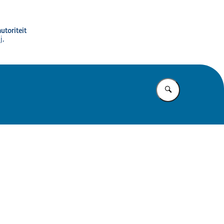
utoriteit
j,
Vul in wat u z