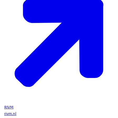
RIVM
rivm.nl