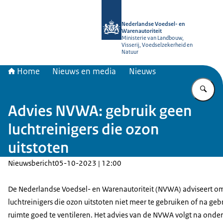
Naar de homepage van NVWA
Nederlandse Voedsel- en
Warenautoriteit
Ministerie van Landbouw,
Visserij, Voedselzekerheid en
Natuur
Home
Nieuws en media
Nieuws
Vu
Advies NVWA: gebruik geen
luchtreinigers die ozon
uitstoten
Nieuwsbericht
05-10-2023 | 12:00
De Nederlandse Voedsel- en Warenautoriteit (NVWA) adviseert o
luchtreinigers die ozon uitstoten niet meer te gebruiken of na geb
ruimte goed te ventileren. Het advies van de NVWA volgt na onde