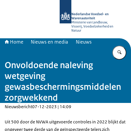
Naar de homepage van NVWA
Nederlandse Voedsel- en
Warenautoriteit
Ministerie van Landbouw,
Visserij, Voedselzekerheid en
Natuur
Home
Nieuws en media
Nieuws
Vu
Onvoldoende naleving
wetgeving
gewasbeschermingsmiddelen
zorgwekkend
Nieuwsbericht
07-12-2023 | 14:09
Uit 500 door de NVWA uitgevoerde controles in 2022 blijkt dat
ongeveer twee derde van de geïnspecteerde telers zich