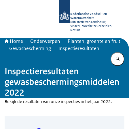
Naar de homepage van NVWA
Nederlandse Voedsel- en
Warenautoriteit
Ministerie van Landbouw,
Visserij, Voedselzekerheid en
Natuur
Home
Onderwerpen
Planten, groente en fruit
Gewasbescherming
Inspectieresultaten
Vu
Inspectieresultaten
gewasbeschermingsmiddelen
2022
Bekijk de resultaten van onze inspecties in het jaar 2022.