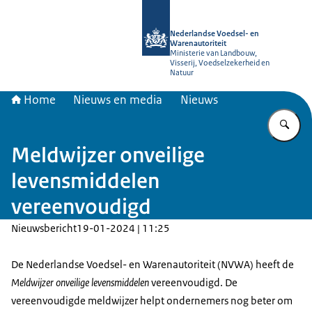
Naar de homepage van NVWA
Nederlandse Voedsel- en
Warenautoriteit
Ministerie van Landbouw,
Visserij, Voedselzekerheid en
Natuur
Home
Nieuws en media
Nieuws
Vu
Meldwijzer onveilige
levensmiddelen
vereenvoudigd
Nieuwsbericht
19-01-2024 | 11:25
De Nederlandse Voedsel- en Warenautoriteit (NVWA) heeft de
Meldwijzer onveilige levensmiddelen
vereenvoudigd. De
vereenvoudigde meldwijzer helpt ondernemers nog beter om