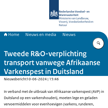
Naar de homepage van NVWA
Nederlandse Voedsel- en
Warenautoriteit
Ministerie van Landbouw,
Visserij, Voedselzekerheid en
Natuur
Home
Nieuws en media
Nieuws
Vu
Tweede R&O-verplichting
transport vanwege Afrikaanse
Varkenspest in Duitsland
Nieuwsbericht
10-06-2024 | 15:46
In verband met de uitbraak van Afrikaanse varkenspest (AVP) in
Duitsland op een varkenshouderij, moeten lege en geladen
vervoermiddelen voor evenhoevigen (varkens, runderen,