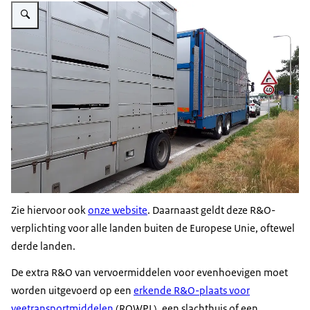
Vergroot afbeelding Vrachtwagen op de weg met veetransport
Zie hiervoor ook
onze website
. Daarnaast geldt deze R&O-
verplichting voor alle landen buiten de Europese Unie, oftewel
derde landen.
De extra R&O van vervoermiddelen voor evenhoevigen moet
worden uitgevoerd op een
erkende R&O-plaats voor
veetransportmiddelen
(ROWPL), een slachthuis of een