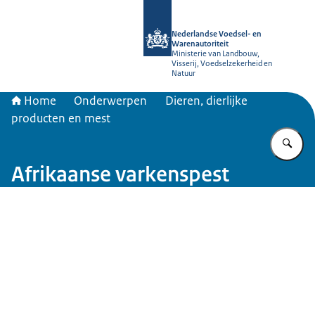
Naar de homepage van NVWA
Nederlandse Voedsel- en
Warenautoriteit
Ministerie van Landbouw,
Visserij, Voedselzekerheid en
Natuur
Home
Onderwerpen
Dieren, dierlijke
producten en mest
Vu
Afrikaanse varkenspest
Beeld: © PureBudget