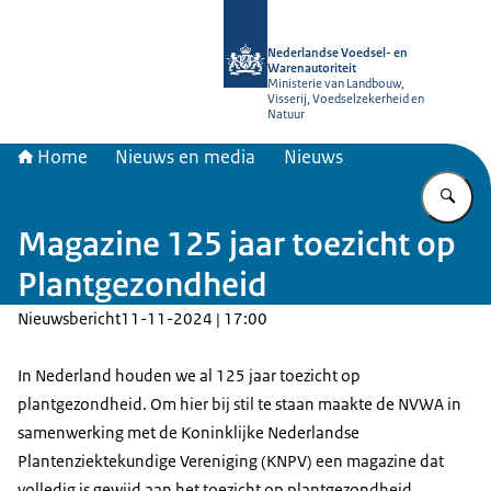
Naar de homepage van NVWA
Nederlandse Voedsel- en
Warenautoriteit
Ministerie van Landbouw,
Visserij, Voedselzekerheid en
Natuur
Home
Nieuws en media
Nieuws
Vu
Magazine 125 jaar toezicht op
Plantgezondheid
Nieuwsbericht
11-11-2024 | 17:00
In Nederland houden we al 125 jaar toezicht op
plantgezondheid. Om hier bij stil te staan maakte de NVWA in
samenwerking met de Koninklijke Nederlandse
Plantenziektekundige Vereniging (KNPV) een magazine dat
volledig is gewijd aan het toezicht op plantgezondheid.