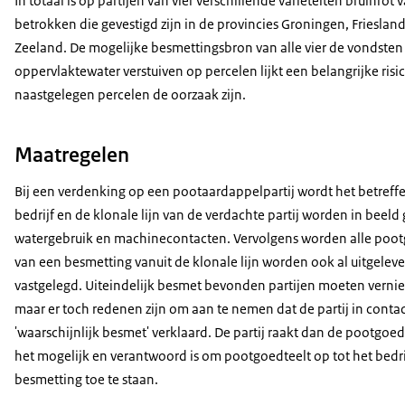
In totaal is op partijen van vier verschillende variëteiten bruinrot 
betrokken die gevestigd zijn in de provincies Groningen, Friesla
Zeeland. De mogelijke besmettingsbron van alle vier de vondsten
oppervlaktewater verstuiven op percelen lijkt een belangrijke risic
naastgelegen percelen de oorzaak zijn.
Maatregelen
Bij een verdenking op een pootaardappelpartij wordt het betreffe
bedrijf en de klonale lijn van de verdachte partij worden in beel
watergebruik en machinecontacten. Vervolgens worden alle poot
van een besmetting vanuit de klonale lijn worden ook al uitgelev
vastgelegd. Uiteindelijk besmet bevonden partijen moeten vernie
maar er toch redenen zijn om aan te nemen dat de partij in contac
'waarschijnlijk besmet' verklaard. De partij raakt dan de pootgoed
het mogelijk en verantwoord is om pootgoedteelt op tot het bedr
besmetting toe te staan.