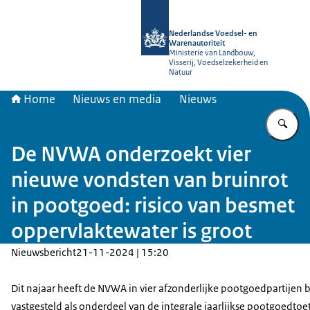
Naar de homepage van NVWA
Nederlandse Voedsel- en
Warenautoriteit
Ministerie van Landbouw,
Visserij, Voedselzekerheid en
Natuur
Home
Nieuws en media
Nieuws
Vu
De NVWA onderzoekt vier
nieuwe vondsten van bruinrot
in pootgoed: risico van besmet
oppervlaktewater is groot
Nieuwsbericht
21-11-2024 | 15:20
Dit najaar heeft de NVWA in vier afzonderlijke pootgoedpartijen b
vastgesteld als onderdeel van de integrale jaarlijkse pootgoedtoe