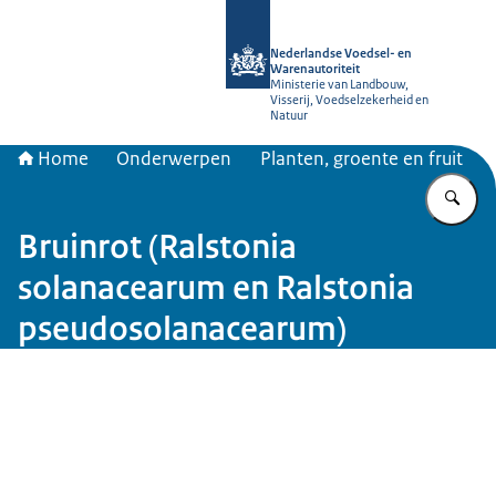
Naar de homepage van NVWA
Nederlandse Voedsel- en
Warenautoriteit
Ministerie van Landbouw,
Visserij, Voedselzekerheid en
Natuur
Home
Onderwerpen
Planten, groente en fruit
Vu
Bruinrot (Ralstonia
solanacearum en Ralstonia
pseudosolanacearum)