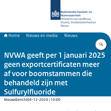
Naar de homepage van NVWA
Nederlandse Voedsel- en
Warenautoriteit
Ministerie van Landbouw,
Visserij, Voedselzekerheid en
Natuur
Home
Nieuws en media
Nieuws
Vu
NVWA geeft per 1 januari 2025
geen exportcertificaten meer
af voor boomstammen die
behandeld zijn met
Sulfurylfluoride
Nieuwsbericht
06-12-2024 | 10:00