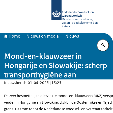
Naar de homepage van NVWA
Nederlandse Voedsel- en
Warenautoriteit
Ministerie van Landbouw,
Visserij, Voedselzekerheid en
Natuur
Home
Nieuws en media
Nieuws
Vu
Mond-en-klauwzeer in
Hongarije en Slowakije: scherp
transporthygiëne aan
Nieuwsbericht
01-04-2025 | 13:25
De zeer besmettelijke dierziekte mond-en-klauwzeer (MKZ) verspr
verder in Hongarije en Slowakije, vlakbij de Oostenrijkse en Tsjec
grens. Daarom roept de Nederlandse Voedsel- en Warenautoritei