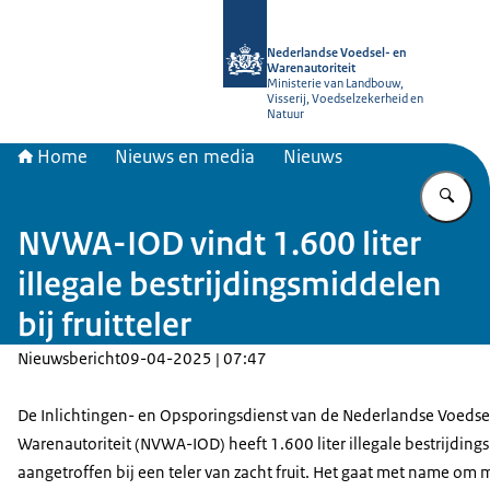
Naar de homepage van NVWA
Nederlandse Voedsel- en
Warenautoriteit
Ministerie van Landbouw,
Visserij, Voedselzekerheid en
Natuur
Home
Nieuws en media
Nieuws
Vu
NVWA-IOD vindt 1.600 liter
illegale bestrijdingsmiddelen
bij fruitteler
Nieuwsbericht
09-04-2025 | 07:47
De Inlichtingen- en Opsporingsdienst van de Nederlandse Voedse
Warenautoriteit (NVWA-IOD) heeft 1.600 liter illegale bestrijdin
aangetroffen bij een teler van zacht fruit. Het gaat met name om